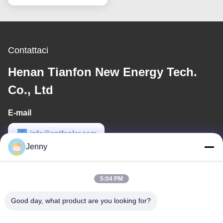
soluzioni anticorrosive
anodizzate e zincate
Contattaci
Henan Tianfon New Energy Tech.
Co., Ltd
E-mail
info@cntfsolar.com
Jenny
Orario di lavoro
8:30-17:30
5:04 PM
Il nostro indirizzo
Good day, what product are you looking for?
Indirizzo