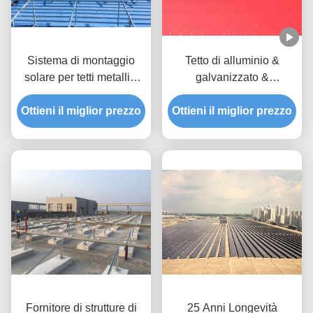
Sistema di montaggio
Tetto di alluminio &
solare per tetti metallici
galvanizzato &
per progetti commerciali e
inossidabile anodizzato
Ottieni il miglior prezzo
industriali
del pannello solare delle
Ottieni il miglior prezzo
mattonelle che monta i
sistemi
Fornitore di strutture di
25 Anni Longevità