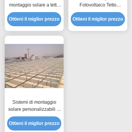
montaggio solare a tetto
Fotovoltaico Tetto
piatto ad alta efficienza
Montaggio Progettato
Ottieni il miglior prezzo
Ottieni il miglior prezzo
Applicazione Tetto
Pannello Solare Supporto
Telaio
Sistemi di montaggio
solare personalizzabili in
base alle dimensioni del
Ottieni il miglior prezzo
pannello, pressione del
vento fino a 80 m/s,