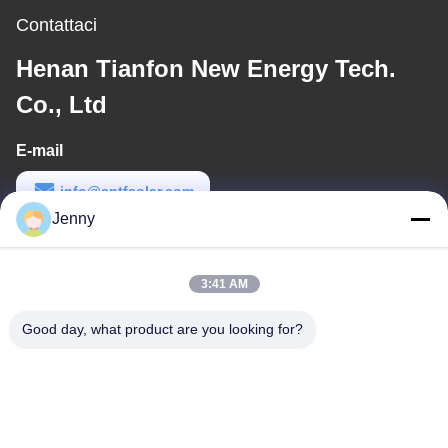
Contattaci
Henan Tianfon New Energy Tech.
Co., Ltd
E-mail
info@cntfsolar.com
Jenny
Orario di lavoro
8:30-17:30
3:41 AM
Il nostro indirizzo
Good day, what product are you looking for?
Indirizzo
No.17, via di Xinyi, zona di sviluppo economico, Xinxiang, Henan,
PRC
Telefono