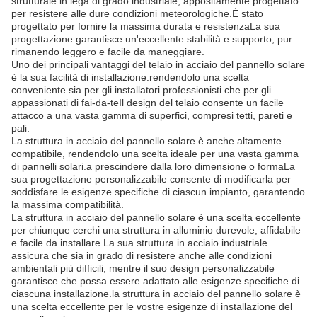
strutturale in lega di grado industriale, appositamente progettato
per resistere alle dure condizioni meteorologiche.È stato
progettato per fornire la massima durata e resistenzaLa sua
progettazione garantisce un'eccellente stabilità e supporto, pur
rimanendo leggero e facile da maneggiare.
Uno dei principali vantaggi del telaio in acciaio del pannello solare
è la sua facilità di installazione.rendendolo una scelta
conveniente sia per gli installatori professionisti che per gli
appassionati di fai-da-teIl design del telaio consente un facile
attacco a una vasta gamma di superfici, compresi tetti, pareti e
pali.
La struttura in acciaio del pannello solare è anche altamente
compatibile, rendendolo una scelta ideale per una vasta gamma
di pannelli solari.a prescindere dalla loro dimensione o formaLa
sua progettazione personalizzabile consente di modificarla per
soddisfare le esigenze specifiche di ciascun impianto, garantendo
la massima compatibilità.
La struttura in acciaio del pannello solare è una scelta eccellente
per chiunque cerchi una struttura in alluminio durevole, affidabile
e facile da installare.La sua struttura in acciaio industriale
assicura che sia in grado di resistere anche alle condizioni
ambientali più difficili, mentre il suo design personalizzabile
garantisce che possa essere adattato alle esigenze specifiche di
ciascuna installazione.la struttura in acciaio del pannello solare è
una scelta eccellente per le vostre esigenze di installazione del