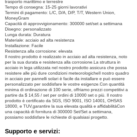
trasporto marittimo e terrestre
Tempo di consegna: 15-25 giorni lavorativi
Termini di pagamento: L/C, D/A, D/P, T/T, Western Union,
MoneyGram
Capacità di approvvigionamento: 300000 set/set a settimana
Disegno: personalizzato
Lunga durata: Duratura
Materiale: acciaio ad alta resistenza
Installazione: Facile
Resistenza alla corrosione: elevata
Il nostro prodotto è realizzato in acciaio ad alta resistenza, noto
per la sua durata e resistenza alla corrosione.La struttura in
acciaio in lega utilizzata nel nostro prodotto assicura che possa
resistere alle più dure condizioni meteorologicheIl nostro quadro
in acciaio per pannelli solari è facile da installare e può essere
personalizzato per soddisfare le vostre esigenze.Con quantità
minima di ordinazione di 100 serie, offriamo prezzi competitivi a
partire da $ 14,55 / set per ordini di 10000 set o più. Il nostro
prodotto è certificato da SGS, ISO 9001, ISO 14001, OHSAS
18000, e TUV,garantire la sua elevata qualità e affidabilitàCon
una capacità di fornitura di 300000 Set/Set a settimana,
possiamo soddisfare le richieste di qualsiasi progetto.
Supporto e servizi: