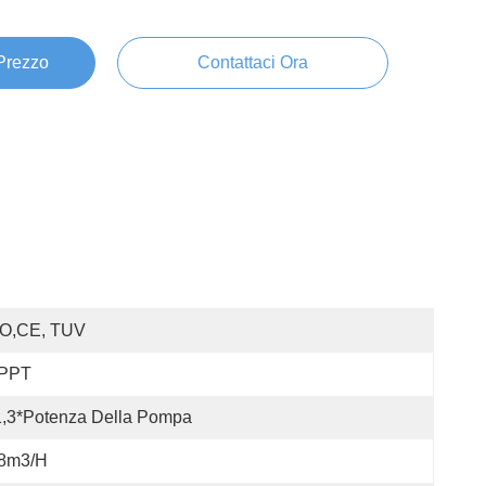
 Prezzo
Contattaci Ora
SO,CE, TUV
PPT
1,3*Potenza Della Pompa
.8m3/h