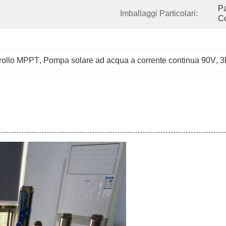
Pa
Imballaggi Particolari:
Co
trollo MPPT
, 
Pompa solare ad acqua a corrente continua 90V
, 
3