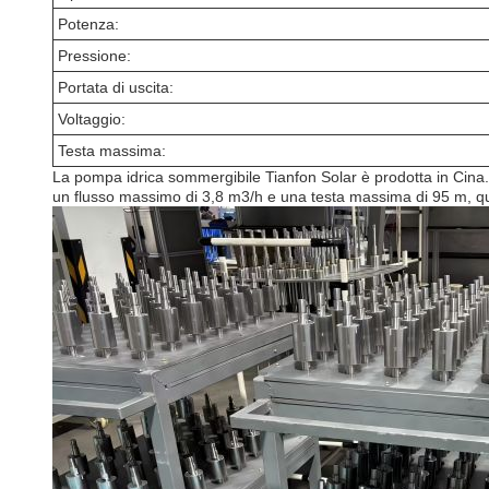
Potenza:
Pressione:
Portata di uscita:
Voltaggio:
Testa massima:
La pompa idrica sommergibile Tianfon Solar è prodotta in Cina. 
un flusso massimo di 3,8 m3/h e una testa massima di 95 m, qu