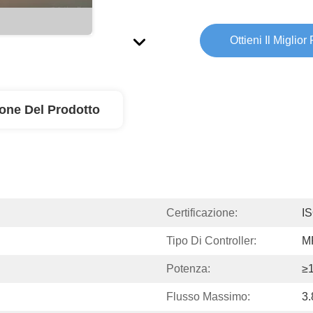
Ottieni Il Miglior
ione Del Prodotto
Certificazione:
I
Tipo Di Controller:
M
Potenza:
≥
Flusso Massimo:
3