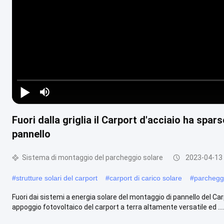
Play Video
Fuori dalla griglia il Carport d'acciaio ha spar
pannello
Sistema di montaggio del parcheggio solare
2023-04-13
#
strutture solari del carport
#
carport di carico solare
#
parcheggi
Fuori dai sistemi a energia solare del montaggio di pannello del Carp
appoggio fotovoltaico del carport a terra altamente versatile ed ....