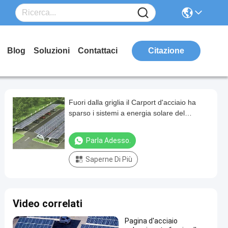
Blog
Soluzioni
Contattaci
Citazione
Fuori dalla griglia il Carport d'acciaio ha
sparso i sistemi a energia solare del
montaggio di pannello
Parla Adesso.
Saperne Di Più
Video correlati
Pagina d'acciaio