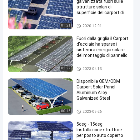
galvanizzata fuori sulle
strutture solari di
superficie del carport di
griglia
Sistema di montaggio del parc
01:21
2020-12-01
heggio solare
Fuori dalla griglia il Carport
d'acciaio ha sparso i
sistemi a energia solare
del montaggio di pannello
Sistema di montaggio del parc
02:27
2023-04-13
heggio solare
Disponibile OEM/ODM
Carport Solar Panel
Aluminum Alloy
Galvanized Steel
Sistema di montaggio del parc
00:16
2023-09-26
heggio solare
5deg - 15deg
Installazione strutture
per posto auto coperto